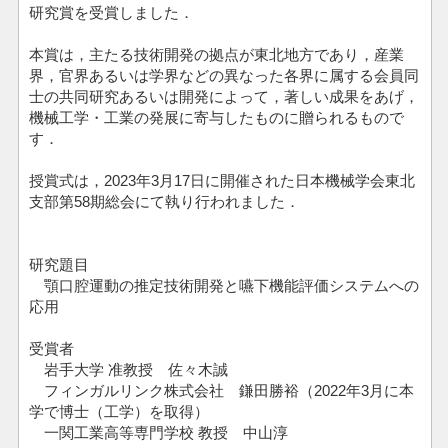
研究賞を受賞しました．
本賞は，主たる技術開発の拠点が東北地方であり，産業
界，官界あるいは学界などの異なった各界に属する会員同
士の共同研究あるいは開発によって，著しい成果をあげ，
機械工学・工業の発展に寄与したものに贈られるもので
す．
授賞式は，2023年3月17日に開催された日本機械学会東北
支部第58期総会にて執り行われました．
研究題目
顎口腔運動の推定技術開発と嚥下機能評価システムへの
応用
受賞者
岩手大学 准教授 佐々木誠
フィンガルリンク株式会社 鎌田勝裕（2022年3月に本
学で博士（工学）を取得）
一関工業高等専門学校 教授 中山淳