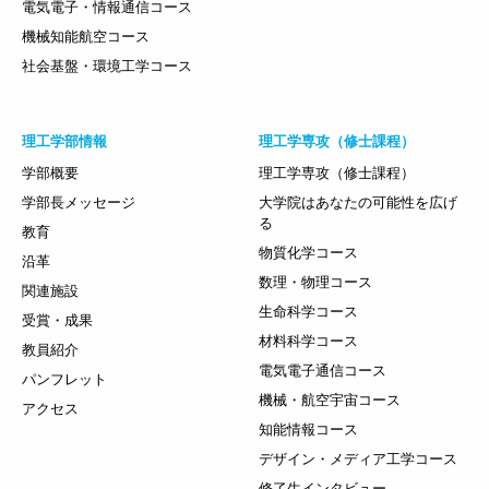
電気電子・情報通信コース
機械知能航空コース
社会基盤・環境工学コース
理工学部情報
理工学専攻（修士課程）
学部概要
理工学専攻（修士課程）
学部長メッセージ
大学院はあなたの可能性を広げ
る
教育
物質化学コース
沿革
数理・物理コース
関連施設
生命科学コース
受賞・成果
材料科学コース
教員紹介
電気電子通信コース
パンフレット
機械・航空宇宙コース
アクセス
知能情報コース
デザイン・メディア工学コース
修了生インタビュー