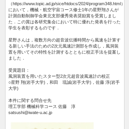
（https://www.topic.ad.jp/sice/htdocs/2024/program348.html）
において，機械・航空宇宙コース修士1年の星野翔さんが
計測自動制御学会東北支部優秀発表奨励賞を受賞しまし
た．この賞は各研究集会において特に優れた発表を行った
学生を表彰するものです．
星野さんは，複数方向の超音波伝播時間から風速を計算す
る新しい手法のための2次元風速計測部を作成し，風洞装
置を用いてその特性を計測するとともに校正手法を提案し
ました．
受賞題目：
風洞装置を用いたスター型2次元超音波風速計の校正
○星野 翔(岩手大学)，和田 琉誠(岩手大学)，佐藤 淳(岩手
大学)
本件に関する問合せ先
理工学部 機械科学コース 佐藤 淳
satsushi@iwate-u.ac.jp