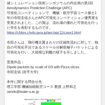
値シミュレーション技術シンポジウムの内企画の第1回
Aerodynamics Prediction Challenge (APC)
可視化コンペティションで、機械・航空宇宙コース修士1
年の寺田圭佑さんがAPC可視化コンペティション優秀賞を
受賞されました。この賞は、流れ場の優れた可視化を行っ
た学生を表彰するものです。
https://cfdws.chofu.jaxa.jp/apc/apc11/case1.html
寺田さんは、飛行機主翼まわりの圧縮性流れに対して、独
自の可視化手法であるスケール分解双極子パケットによる
可視化を行い、大規模な剥離の様子を示しました。
受賞作品：
Dipole packets by scale of G9 with Pizza slices.
寺田圭佑 (岩手大学)
本件に関する問合せ先
理工学部 機械知能航空コース 教授 上野和之
uenok@iwate-u.ac.jp