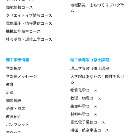
地域防災・まちづくりプログラ
知能情報コース
ム
クリエイティブ情報コース
電気電子・情報通信コース
機械知能航空コース
社会基盤・環境工学コース
理工学部情報
理工学専攻（修士課程）
学部概要
理工学専攻（修士課程）
学部長メッセージ
大学院はあなたの可能性を広げ
る
教育
物質化学コース
沿革
数理・物理コース
関連施設
生命科学コース
受賞・成果
材料科学コース
教員紹介
電気電子通信コース
パンフレット
機械・航空宇宙コース
アクセス